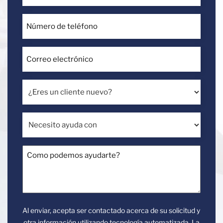
Número
de
English
teléfono
Correo
*
electrónico
Contact
*
Us
¿Eres
un
cliente
Call
Necesito
nuevo?
Us
ayuda
Today!
con
Como
podemos
ayudarte?
Al enviar, acepta ser contactado acerca de su solicitud y
otra información utilizando tecnología automatizada. La