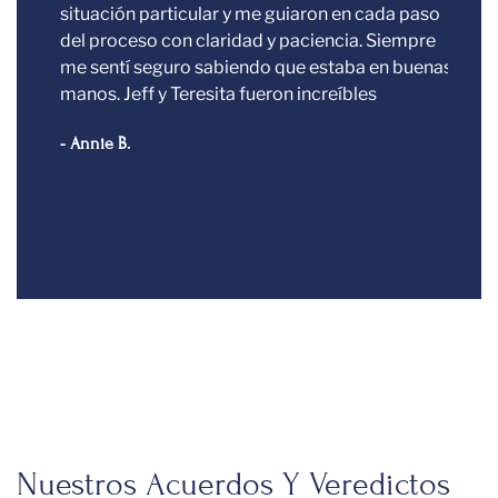
situación particular y me guiaron en cada paso
prof
del proceso con claridad y paciencia. Siempre
Desd
me sentí seguro sabiendo que estaba en buenas
cono
manos. Jeff y Teresita fueron increíbles
genu
fue 
- Annie B.
proc
- Vict
Nuestros Acuerdos Y Veredictos