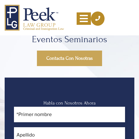
Eventos Seminarios
Sobre
Nosotras
Contacta Con Nosotras
Áreas
de
Práctica
Habla con Nosotros Ahora
Recursos
Primer
nombre
Áreas
*
que
Apellido
Servimos
*